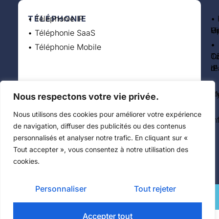
TÉLÉPHONIE
• Téléphonie IP
S
•
I
• 
O
• 
Vi
H
O
• Téléphonie SaaS
•
•
•
• Téléphonie Mobile
Co
C
Té
d
ré
IP
•
•
•
A
Cy
Mo
Nous respectons votre vie privée.
•
Nous utilisons des cookies pour améliorer votre expérience
In
de navigation, diffuser des publicités ou des contenus
personnalisés et analyser notre trafic. En cliquant sur «
Tout accepter », vous consentez à notre utilisation des
cookies.
Personnaliser
Tout rejeter
© 2026 Integraphone - Tous droits réservés
Mentions légales
Politique de confidentialité
Sitemap
Site internet créé par AZApp
Accepter tout