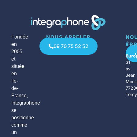
NOUS APPELER
NO
NO
Fondée
ÉCR
TR
en
09 70 75 52 52
2005
Buro
et
31
située
av.
en
Jean
Ile-
Mouli
7720
de-
Torc
France,
Integraphone
se
positionne
comme
un