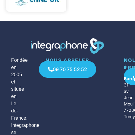
NOUS APPELER
NO
NO
Fondée
ÉCR
TR
en
09 70 75 52 52
2005
Buro
et
31
située
av.
en
Jean
Ile-
Mouli
7720
de-
Torc
France,
Integraphone
se