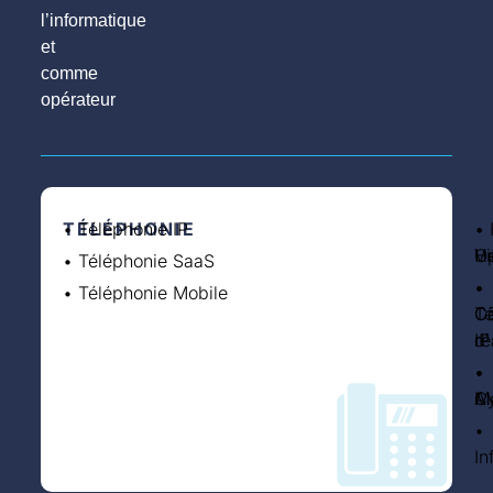
l’informatique
et
comme
opérateur
TÉLÉPHONIE
• Téléphonie IP
S
•
I
• 
O
• 
Vi
H
O
• Téléphonie SaaS
•
•
•
• Téléphonie Mobile
Co
C
Té
d
ré
IP
•
•
•
A
Cy
Mo
•
In