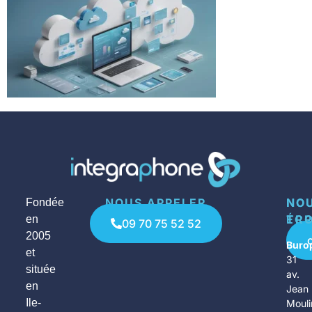
NOUS APPELER
NO
NO
Fondée
ÉCR
TR
en
09 70 75 52 52
2005
Buro
et
31
située
av.
en
Jean
Ile-
Mouli