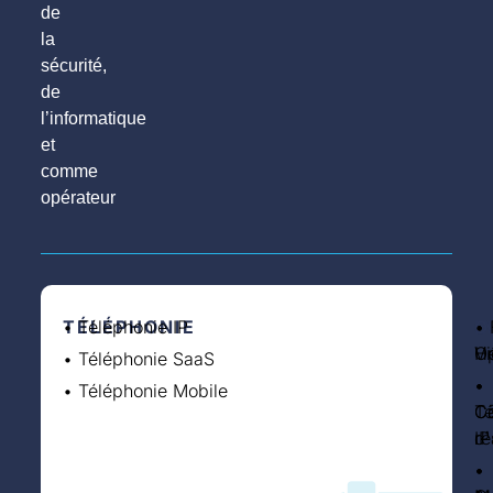
de
la
sécurité,
de
l’informatique
et
comme
opérateur
TÉLÉPHONIE
• Téléphonie IP
S
•
I
• 
O
• 
Vi
H
O
• Téléphonie SaaS
•
•
•
• Téléphonie Mobile
Co
C
Té
d
ré
IP
•
•
•