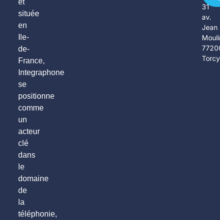
et
31
située
av.
en
Jean
Ile-
Mouli
7720
de-
Torc
France,
Integraphone
se
positionne
comme
un
acteur
clé
dans
le
domaine
de
la
téléphonie,