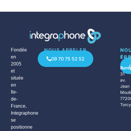
NOUS APPELER
NO
NO
Fondée
ÉCR
TR
en
09 70 75 52 52
2005
Buro
et
31
située
av.
en
Jean
Ile-
Mouli
7720
de-
Torc
France,
Integraphone
se
positionne