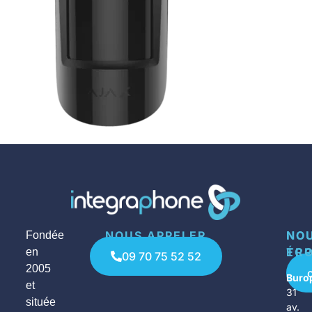
NOUS APPELER
NO
NO
Fondée
ÉCR
TR
en
09 70 75 52 52
2005
Buro
et
31
située
av.