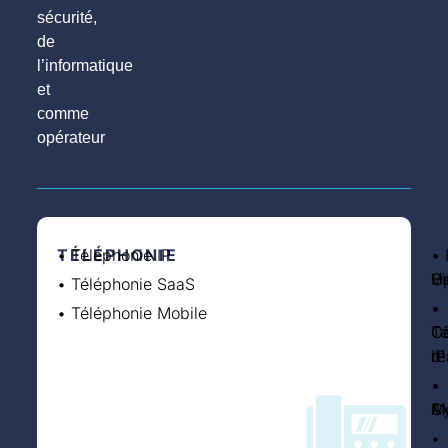
sécurité,
de
l’informatique
et
comme
opérateur
TÉLÉPHONIE
• Téléphonie IP
S
•
I
• 
O
• 
Vi
H
O
• Téléphonie SaaS
•
•
•
• Téléphonie Mobile
Co
C
Té
d
ré
IP
•
•
•
A
Cy
Mo
•