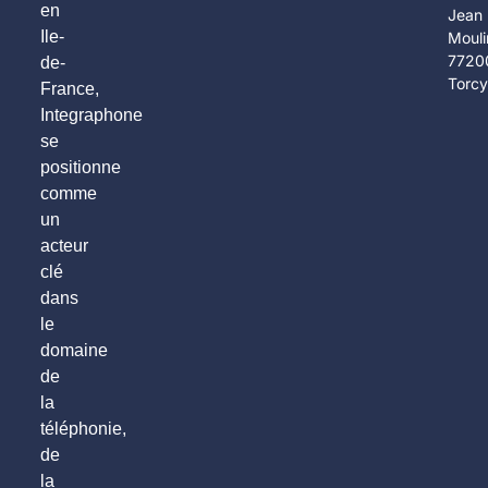
en
Jean
Ile-
Mouli
7720
de-
Torc
France,
Integraphone
se
positionne
comme
un
acteur
clé
dans
le
domaine
de
la
téléphonie,
de
la