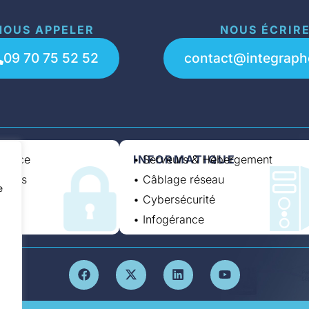
NOUS APPELER
NOUS ÉCRIR
09 70 75 52 52
contact@integraph
llance
INFORMATIQUE
• Serveurs & Hébergement
'accès
• Câblage réseau
e
• Cybersécurité
• Infogérance