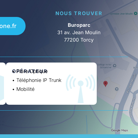
E
NOUS TROUVER
Buroparc
one.fr
31 av. Jean Moulin
77200 Torcy
OPÉRATEUR
• Fibre Optique
• Téléphonie IP Trunk
• Mobilité