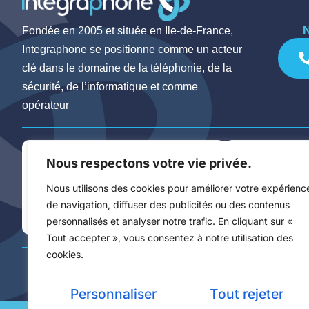
Fondée en 2005 et située en Ile-de-France,
Integraphone se positionne comme un acteur
clé dans le domaine de la téléphonie, de la
sécurité, de l’informatique et comme
opérateur
TÉLÉPHONIE
• Téléphonie IP
SÉCURITÉ
• Vidéosurvei
Nous respectons votre vie privée.
• Téléphonie SaaS
• Contrôle d
Nous utilisons des cookies pour améliorer votre expérienc
• Téléphonie Mobile
• Alarmes
de navigation, diffuser des publicités ou des contenus
personnalisés et analyser notre trafic. En cliquant sur «
Tout accepter », vous consentez à notre utilisation des
cookies.
Personnaliser
Tout rejeter