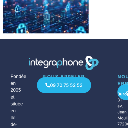
NOUS APPELER
NO
NO
Fondée
ÉCR
TR
en
09 70 75 52 52
2005
Buro
et
31
située
av.
en
Jean
Ile-
Mouli
7720
de-