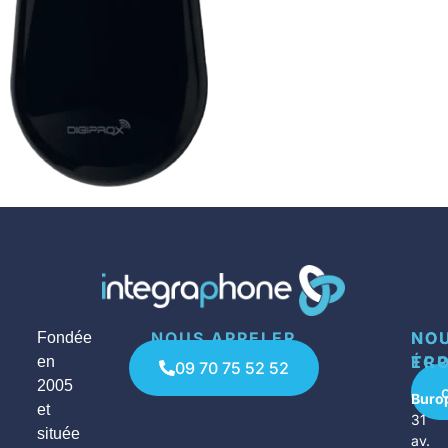
NOUS APPELER
NO
NO
Fondée
ÉCR
TR
en
09 70 75 52 52
2005
Buro
et
31
située
av.