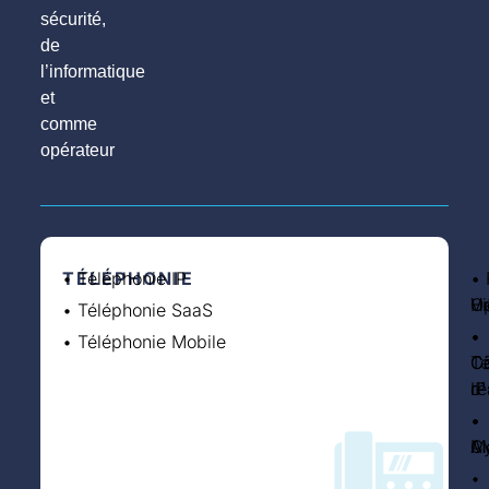
sécurité,
de
l’informatique
et
comme
opérateur
TÉLÉPHONIE
• Téléphonie IP
S
•
I
• 
O
• 
Vi
H
O
• Téléphonie SaaS
•
•
•
• Téléphonie Mobile
Co
C
Té
d
ré
IP
•
•
•
A
Cy
Mo
•