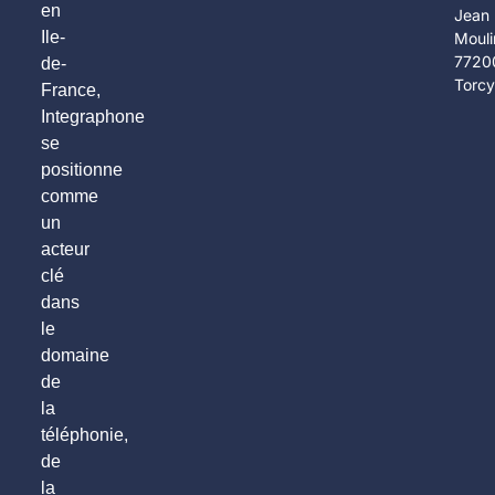
en
Jean
Ile-
Mouli
7720
de-
Torc
France,
Integraphone
se
positionne
comme
un
acteur
clé
dans
le
domaine
de
la
téléphonie,
de
la